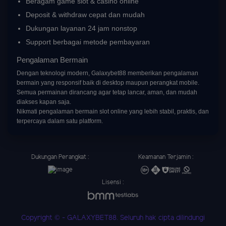
Beragam game slot & casino online
Deposit & withdraw cepat dan mudah
Dukungan layanan 24 jam nonstop
Support berbagai metode pembayaran
Pengalaman Bermain
Dengan teknologi modern, Galaxybet88 memberikan pengalaman
bermain yang responsif baik di desktop maupun perangkat mobile.
Semua permainan dirancang agar tetap lancar, aman, dan mudah
diakses kapan saja.
Nikmati pengalaman bermain slot online yang lebih stabil, praktis, dan
terpercaya dalam satu platform.
Dukungan Perangkat :
Keamanan Terjamin :
Lisensi :
Copyright © - GALAXYBET88. Seluruh hak cipta dilindungi