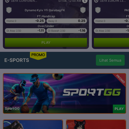
UEFA EUROPA LEAGUE QU...
07/08, 12:45 AM
UEFA CONFERENCE LEAGU...
PAOK
VS
Anderlecht
Sporting Br
FT.Handicap
F
-0.75
0.75
-2
Home 0
Away 0
Home 0
Over/Under
O
-1.19
-1.02
-1
Di Atas 2.50
Di Bawah 2.50
Di Atas 3.25
PLAY
PROMO
E-SPORTS
Lihat Semua
PROMO
SportGG
PLAY