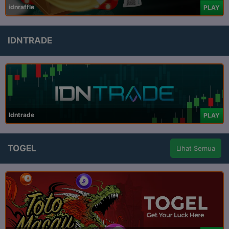
idnraffle
PLAY
IDNTRADE
Idntrade
PLAY
TOGEL
Lihat Semua