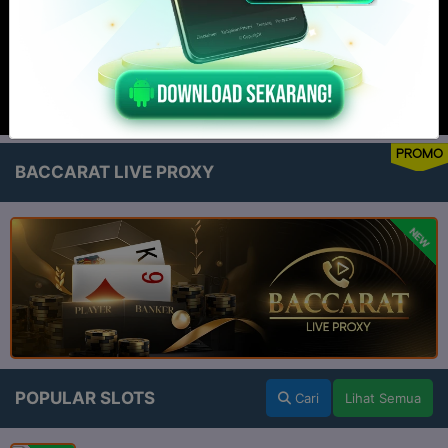
PROMO
BACCARAT LIVE PROXY
NEW
POPULAR SLOTS
Cari
Lihat Semua