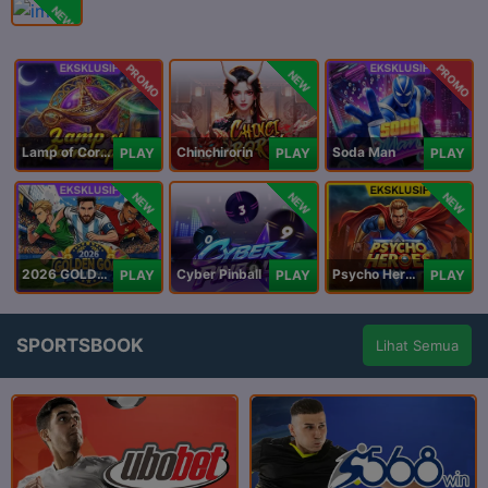
NEW
PROMO
PROMO
NEW
Lamp of Cornucopia
Chinchirorin
Soda Man
PLAY
PLAY
PLAY
NEW
NEW
NEW
2026 GOLDEN GOAL RUSH
Cyber Pinball
Psycho Heroes
PLAY
PLAY
PLAY
SPORTSBOOK
Lihat Semua