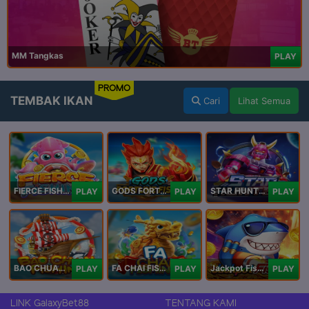
MM Tangkas
PLAY
PROMO
TEMBAK IKAN
Cari
Lihat Semua
FIERCE FISHING
GODS FORTUNE FISHING
STAR HUNTER
PLAY
PLAY
PLAY
BAO CHUAN FISHING
FA CHAI FISHING
Jackpot Fishing Jili
PLAY
PLAY
PLAY
LINK GalaxyBet88
TENTANG KAMI