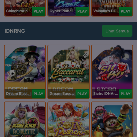
Chinchirorin
Cyber Pinball
Valhalla's Dice
PLAY
PLAY
PLAY
IDNRNG
Lihat Semua
Dream Blackjack
Dream Baccarat
Sicbo IDNArcade
PLAY
PLAY
PLAY