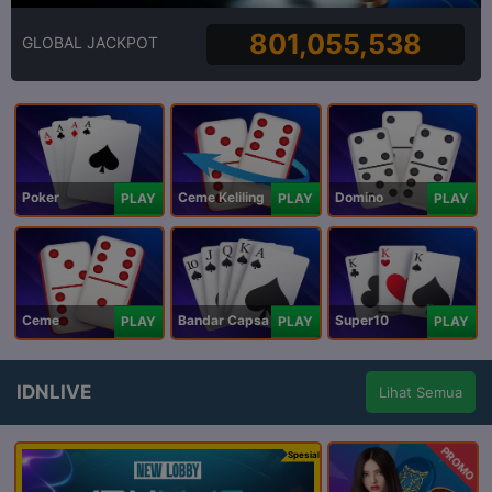
801,055,538
GLOBAL JACKPOT
Poker
Ceme Keliling
Domino
PLAY
PLAY
PLAY
Ceme
Bandar Capsa
Super10
PLAY
PLAY
PLAY
IDNLIVE
Lihat Semua
PROMO
Spesial