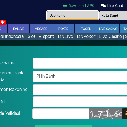
Download APK
Live Chat
O
S
IDNLIVE
ARCADE
POKER
TOGEL
LIVE CASINO
T
| E-sport | IDNLive | IDNPoker | Live Casino | Sportbook | Togel
ername
kening Bank
da
mor Rekening
ail
e Validasi