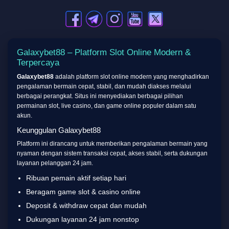
Galaxybet88 – Platform Slot Online Modern &
Terpercaya
Galaxybet88
adalah platform slot online modern yang menghadirkan
pengalaman bermain cepat, stabil, dan mudah diakses melalui
berbagai perangkat. Situs ini menyediakan berbagai pilihan
permainan slot, live casino, dan game online populer dalam satu
akun.
Keunggulan Galaxybet88
Platform ini dirancang untuk memberikan pengalaman bermain yang
nyaman dengan sistem transaksi cepat, akses stabil, serta dukungan
layanan pelanggan 24 jam.
Ribuan pemain aktif setiap hari
Beragam game slot & casino online
Deposit & withdraw cepat dan mudah
Dukungan layanan 24 jam nonstop